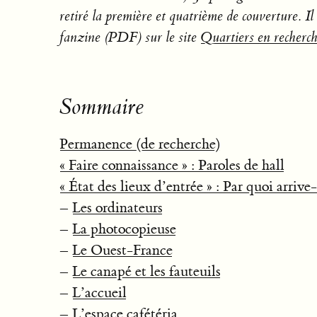
retiré la première et quatrième de couverture. Il 
fanzine (PDF) sur le site
Quartiers en recherc
Sommaire
Permanence (de recherche)
« Faire connaissance » : Paroles de hall
« État des lieux d’entrée » : Par quoi arrive-
–
Les ordinateurs
–
La photocopieuse
–
Le Ouest-France
–
Le canapé et les fauteuils
–
L’accueil
–
L’espace cafétéria