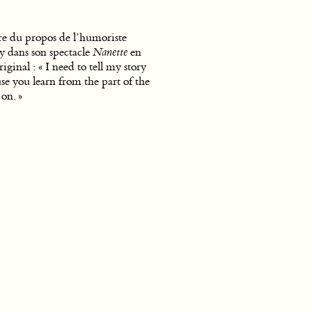
re du propos de l’humoriste
 dans son spectacle
Nanette
en
riginal : « I need to tell my story
se you learn from the part of the
 on. »