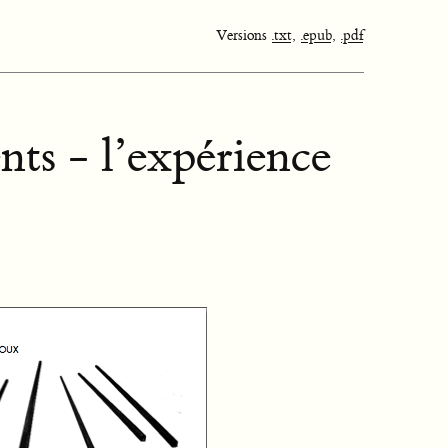
Versions
.txt
,
.epub
,
.pdf
nts - l’expérience